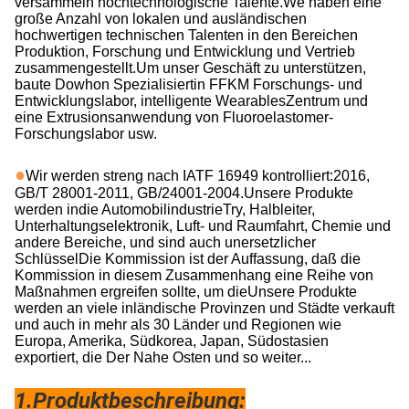
versammeln hochtechnologische Talente.
W
e haben eine
große Anzahl von lokalen und ausländischen
hochwertigen technischen Talenten in den Bereichen
Produktion, Forschung und Entwicklung und Vertrieb
zusammengestellt.
Um unser Geschäft zu unterstützen,
baute Dowhon
Spezialisiert
in
FFKM Forschungs- und
Entwicklungslabor, intelligente Wearables
Zentrum
und
eine Extrusionsanwendung von Fluoroelastomer-
Forschungslabor usw.
●
Wir werden streng nach IATF 16949 kontrolliert:2016,
GB/T 28001-2011, GB/24001-2004.
Unsere
Produkte
werden in
die Automobilindustrie
Tr
y,
Halbleiter,
Unterhaltungselektronik, Luft- und Raumfahrt, Chemie und
andere Bereiche
, und sind auch unersetzlicher
Schlüssel
Die Kommission ist der Auffassung, daß die
Kommission in diesem Zusammenhang eine Reihe von
Maßnahmen ergreifen sollte, um die
Unsere Produkte
werden an viele inländische Provinzen und Städte verkauft
und auch in mehr als 30 Länder und Regionen wie
Europa, Amerika, Südkorea, Japan, Südostasien
exportiert
, die
Der Nahe Osten und so weiter...
1.Produktbeschreibung: