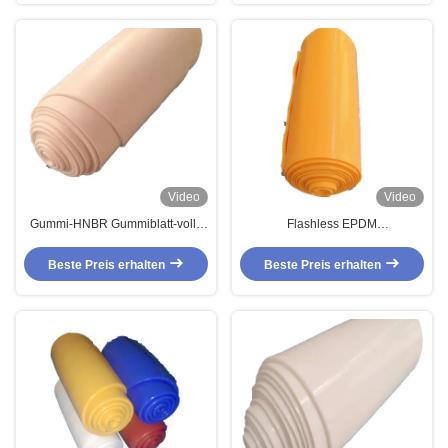
Video
Video
Gummi-HNBR Gummiblatt-volle
Flashless EPDM
Form FKM VMQ FVMQ
Gummiimprägnierung der hohen
wasserdicht
Präzisions-FVMQ der
Beste Preis erhalten
Beste Preis erhalten
Gummimischungs-