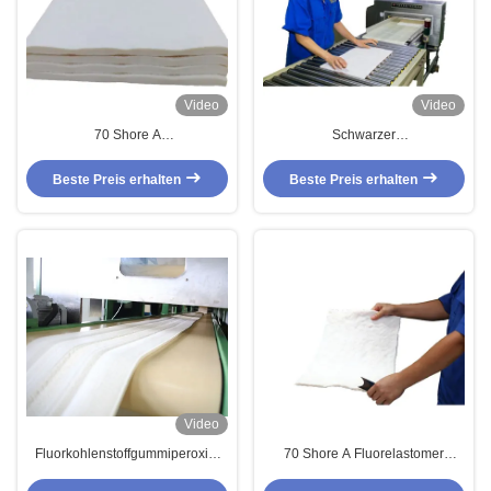
Video
Video
70 Shore A
Schwarzer
Fluorkohlenstoffkautschuk
Fluorkohlenstoffkautschuk für
FKM O Ringe Dichtungsstücke
Beste Preis erhalten
Beste Preis erhalten
Teile Niedrigdruck-Set
Video
Fluorkohlenstoffgummiperoxid-
70 Shore A Fluorelastomer
Grad
Gummi mit ausgezeichneter