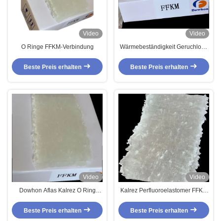
Video
Video
O Ringe FFKM-Verbindung
Wärmebeständigkeit Geruchlose
FFKM Verbundgummi
Perfluorelastomer Verbund O-
Beste Preis erhalten
Beste Preis erhalten
Ringe
Video
Video
Dowhon Aflas Kalrez O Ring
Kalrez Perfluoroelastomer FFKM
Perfluoroelastomer Verbindung
setzt O-Ringe
für O Ringe Ffkm O Ringe
Chemikalienbeständigkeit
Beste Preis erhalten
Beste Preis erhalten
Hochtemperatur
Dowhon Aflas 300s zusammen