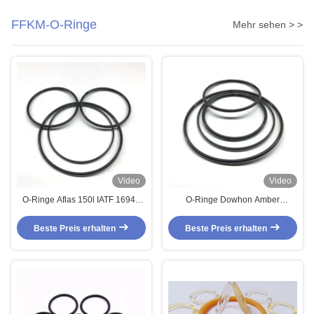
FFKM-O-Ringe
Mehr sehen > >
Video
Video
O-Ringe Aflas 150l IATF 16949
O-Ringe Dowhon Amber
GB/T 28001 FFKM
Fluoroelastomer Kalrez FFKM
Perfluoroelastomer-O-Ringe
Widerstand hoher Temperatur
Beste Preis erhalten
Beste Preis erhalten
FFKM Dichtungen
alle Chemikalienbeständigkeit