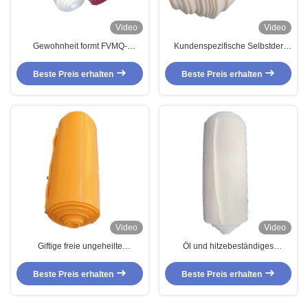
Video
Video
Gewohnheit formt FVMQ-
Kundenspezifische Selbstder
Gummimischungs-Fluorsilikon-
form-Kompressions-FVMQ
Gummi für O Ring Seals
materielle flache
Beste Preis erhalten
Beste Preis erhalten
Waschmaschinen-Dichtung
Gummimischungs-des Nitril-
FFKM NBR
Video
Video
Giftige freie ungeheilte
Öl und hitzebeständiges
Gummimischungen Soem-
Fluorsilikon-Gummiblatt hydrierter
Silikonkautschuk-Hochleistung
Nitril-O-Ring
Beste Preis erhalten
Beste Preis erhalten