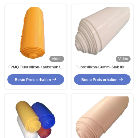
Video
Video
FVMQ Fluorsilikon-Kautschuk für
Fluorosilikon-Gummi-Slab für O-
O-Ringe und Dichtungen,
Ringe-Gaskets
ölbeständig
Beste Preis erhalten
Beste Preis erhalten