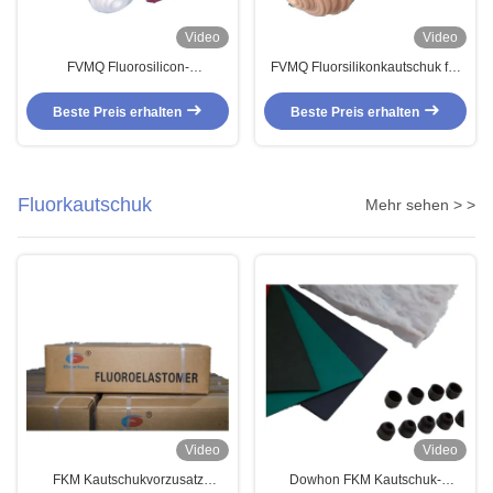
Video
Video
FVMQ Fluorosilicon-
FVMQ Fluorsilikonkautschuk für
Kautschukplatte für O-Ringe,
O-Ring-Gaskets
Dichtungen, verschiedene
Hochtemperaturbeständigkeit
Beste Preis erhalten
Beste Preis erhalten
Farben
Fluorkautschuk
Mehr sehen > >
Video
Video
FKM Kautschukvorzusatz
Dowhon FKM Kautschuk-