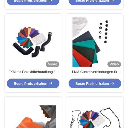
Beste Preis erhalten
Beste Preis erhalten
Fluorelastomerverbindung
Video
Video
FKM mit Peroxidbehandlung für
FKM-Gummiverbindungen für
Öldichtungen bei niedrigen
Dichtungen und Dichtungen O-
Temperaturen
Ringe und Öldichtungen
Beste Preis erhalten
Beste Preis erhalten