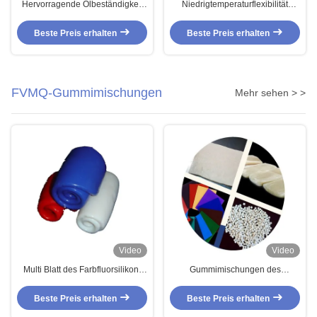
Hervorragende Ölbeständigkeit
Niedrigtemperaturflexibilität
und gute Flammbeständigkeit
Hydriertes NBR-Kautschuk mit
Nitril-Butadien-Kautschuk-
guter elektrischer Isolierung
Beste Preis erhalten
Beste Preis erhalten
Mischung für
Hochleistungsanwendungen
FVMQ-Gummimischungen
Mehr sehen > >
Video
Video
Multi Blatt des Farbfluorsilikon-
Gummimischungen des
Blatt-HNBR hydrierte Nitril-
Fluorsilikon-FVMQ ölen
Butadien-Gummi
Widerstandswärme-Widerstand
Beste Preis erhalten
Beste Preis erhalten