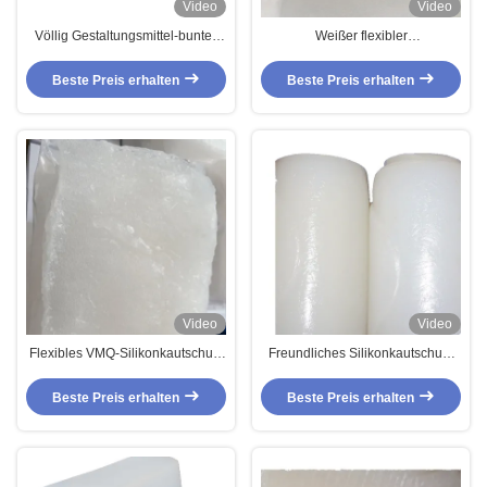
Video
Video
Völlig Gestaltungsmittel-buntes
Weißer flexibler
geruchloses des
GummiSilikonkautschuk mit
Silikonkautschuk-VMQ
hoher Dichte O Ring Raw
Beste Preis erhalten
Beste Preis erhalten
Material VMQ-Mittel-MVQ
Video
Video
Flexibles VMQ-Silikonkautschuk-
Freundliches Silikonkautschuk-
Dichtungs-Material-Brennstoff-
Mittel giftiges freies VMQ-Mittel
beständiges verwendet auf den
Eco
Beste Preis erhalten
Beste Preis erhalten
chemischen Gebieten