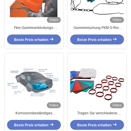
Video
Video
Fkm Gummiverbindungs-
Gummimischung FKM O Ring
Copolymer Fkm für
Material Low Compression Set
Fahrzeuggummi-Teile
ISO9001 Fluoroelastomer
Beste Preis erhalten
Beste Preis erhalten
Video
Video
Korrosionsbeständiges
Tragen Sie verschiedene
Copolymer-hohe Fluor-Turbo-
Gummimischung Beweis Eco
Ladegeräte FKM-
Farbefkm für Gummischlauch-
Beste Preis erhalten
Beste Preis erhalten
Gummimischungs-FKM
Dichtungen, Turbo-,