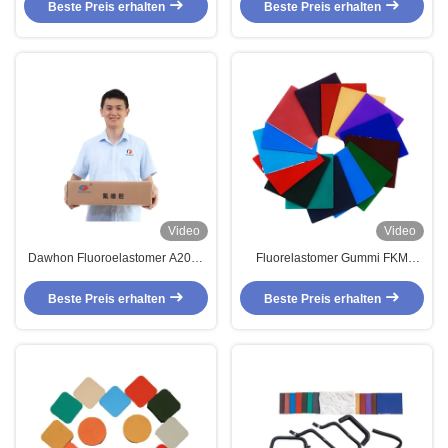
Niedertemperaturbeständigkeit
Kraftstoff- und UV-
Beste Preis erhalten
Beste Preis erhalten
FKM
Widerstandsfähigkeit
Video
Video
Dawhon Fluoroelastomer A201c
Fluorelastomer Gummi FKM
Alternative Fkm Gummi Fpm
Rohstoffe Zusammensetzung 3m
Vorzusatzbrennstofffestigkeit
Grade für intelligente tragbare
Beste Preis erhalten
Beste Preis erhalten
Geräte