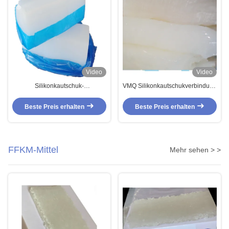
Video
Video
Silikonkautschuk-
VMQ Silikonkautschukverbindung
Verbundlösungsmittel-und Öl-
Weiße Platte für Öldichtungen 12-
Widerstand Soem-ODM IATF
20 Kompressionsset
Beste Preis erhalten
Beste Preis erhalten
16949 HTV
FFKM-Mittel
Mehr sehen > >