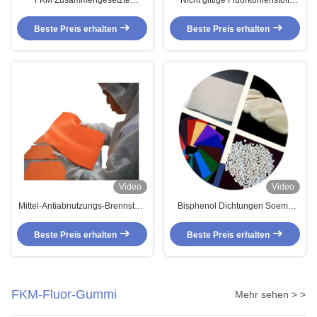
FKM Zusammengesetzte
Nicht giftige Fluorkohlenstoff
Brennstoffbeständigkeit
Turbo FKM niedriger Temperatur-
Ölbeständigkeit
FKM Ladegerät-O-Ringe
Beste Preis erhalten
Beste Preis erhalten
Niedertemperaturbeständigkeit
Dichtungen
Kautschukschlauch
Kautschukverschlüsse
Mehrzweck ISO9001
Video
Video
Mittel-Antiabnutzungs-Brennstoff-
Bisphenol Dichtungen Soems
Gummischlauch-Formteil-
Hyperoxyd-FKM FPM
Methode FKM Fluoroelastomer
Fluoroelastomer mit hoher Dichte
Beste Preis erhalten
Beste Preis erhalten
Kraftstoffschläuche
FKM-Fluor-Gummi
Mehr sehen > >