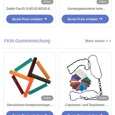
Video
Video
Daikin Dai-El G-801/G-802/G-803
Kundengebundene hohe
Fluorelastomerverbindungen für
Verlängerungs-Stärke FKM
Gummischläuche
niedriger Mooney
Beste Preis erhalten
Beste Preis erhalten
Fluoroelastomer
FKM-Gummimischung
Mehr sehen > >
Video
Video
Geruchloses Kompressionsgerät
Copolymer- und Terpolymer-
FKM Gummiverbindung für
Fluorelastomer-Vormischung
intelligente tragbare Geräte