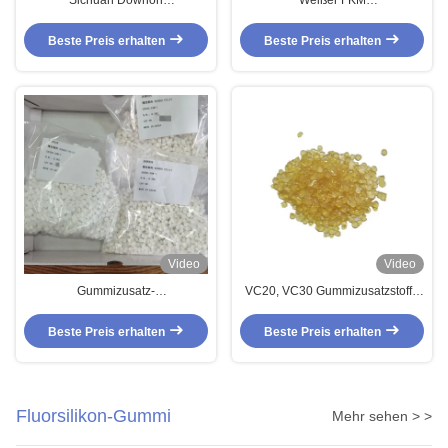
Kautschukbeschleuniger
Gummibeschleuniger VC 30 VC
Kautschukzusatzstoffe für FKM
20 ASM-1 ASM-2 49,1% aktiv
Beste Preis erhalten
Beste Preis erhalten
Vorzusatz Fluorelastomer Gummi
Video
Video
Gummizusatz-
VC20, VC30 Gummizusatzstoffe
Vulkanisationsbeschleuniger VC
ITAF 16949 ISO45001 FKM
30, VC 20 für Gummi Fkm
Kautschukrohgummi-Copolymer
Beste Preis erhalten
Beste Preis erhalten
Precompound Fluoroelastomer
Fluorsilikon-Gummi
Mehr sehen > >