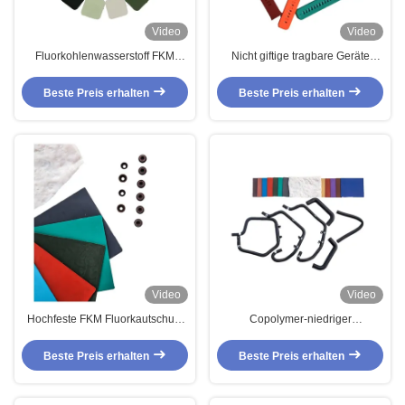
Video
Video
Fluorkohlenwasserstoff FKM
Nicht giftige tragbare Geräte
Dupont Viton Gummi für
Fluoroelastomer O Ring Sheet
Kraftstoffschläuche Komplizierte
Rubber For Smart
Beste Preis erhalten
Beste Preis erhalten
Gummiteile
Video
Video
Hochfeste FKM Fluorkautschuk-
Copolymer-niedriger
Öldichtung Dichtungsringe für
Kompressions-Satz
Automobil- und Luft- und
Chemikalienbeständigkeit
Beste Preis erhalten
Beste Preis erhalten
Raumfahrtanwendungen
Fluoroelastomer FKM