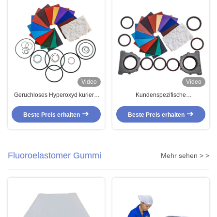
Video
Video
Geruchloses Hyperoxyd kurierte
Kundenspezifische
das FKM-Fluor-Gummiöl, das für
Gummimischungen O Ring
Kraftstoffschlauch-System
Fluorocarbon Durable der
Beste Preis erhalten
Beste Preis erhalten
beständig ist
Silikon-Mittel-FKM
Fluoroelastomer Gummi
Mehr sehen > >