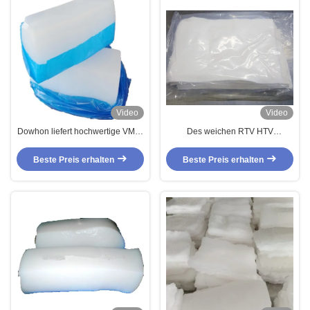
Video
Video
Dowhon liefert hochwertige VMQ-
Des weichen RTV HTV
Verbindungen für verschiedene
geruchloses umweltfreundliches
Industriezweige
Silikonkautschuk-Mittels MVQ
Beste Preis erhalten
Beste Preis erhalten