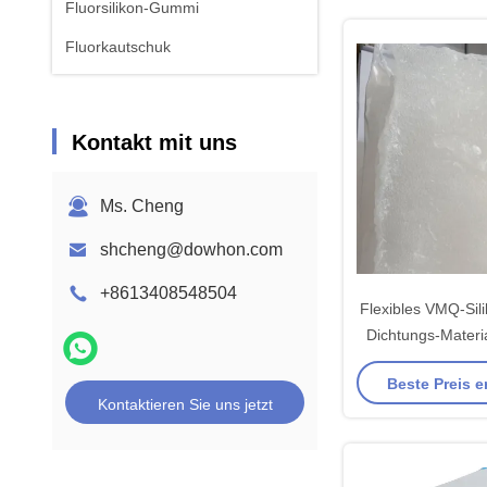
Fluorsilikon-Gummi
Fluorkautschuk
Kontakt mit uns
Ms. Cheng
shcheng@dowhon.com
+8613408548504
Flexibles VMQ-Sil
Dichtungs-Materia
beständiges verw
Beste Preis e
chemischen 
Kontaktieren Sie uns jetzt