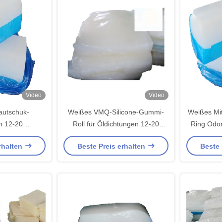
Video
Video
autschuk-
Weißes VMQ-Silicone-Gummi-
Weißes Mi
en 12-20
Roll für Öldichtungen 12-20
Ring Odor
gsrest Weiß
Kompressionsset
Performa
rhalten
Beste Preis erhalten
Beste 