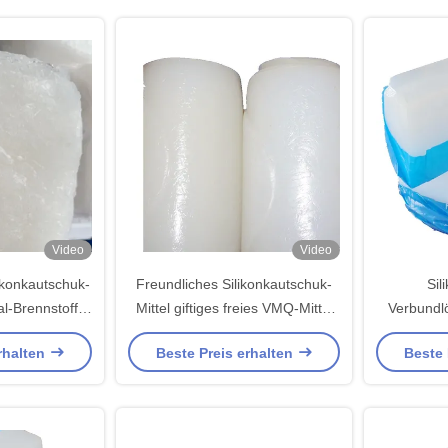
Video
Video
ikonkautschuk-
Freundliches Silikonkautschuk-
Sil
l-Brennstoff-
Mittel giftiges freies VMQ-Mittel
Verbundl
endet auf den
Eco
Widerst
rhalten
Beste Preis erhalten
Beste 
Gebieten