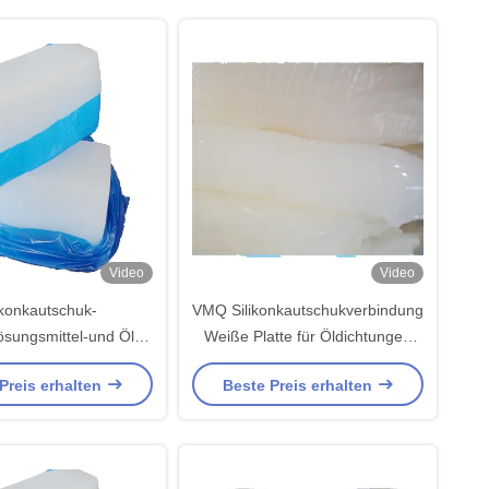
Video
Video
ikonkautschuk-
VMQ Silikonkautschukverbindung
ösungsmittel-und Öl-
Weiße Platte für Öldichtungen
and Soem-ODM IATF
12-20 Kompressionsset
Preis erhalten
Beste Preis erhalten
16949 HTV