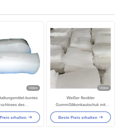
Video
Video
taltungsmittel-buntes
Weißer flexibler
ruchloses des
GummiSilikonkautschuk mit
onkautschuk-VMQ
hoher Dichte O Ring Raw
Preis erhalten
Beste Preis erhalten
Material VMQ-Mittel-MVQ