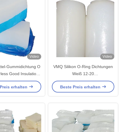
Video
Video
ttel-Gummidichtung O
VMQ Silikon O-Ring Dichtungen
less Good Insulation
Weiß 12-20
nce des Silikon-VMQ
Druckverformungsrest
Preis erhalten
Beste Preis erhalten