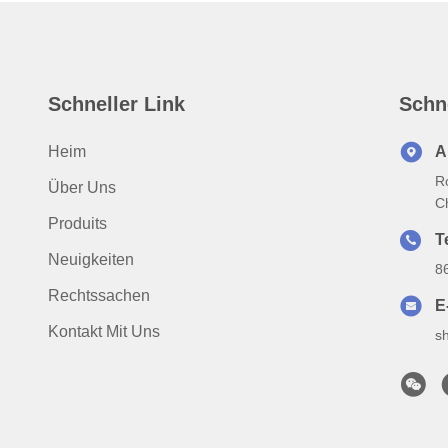
Schneller Link
Schn
Heim
A
R
Über Uns
C
Produits
Te
Neuigkeiten
8
Rechtssachen
E
Kontakt Mit Uns
s