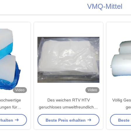
VMQ-Mittel
Video
Video
hochwertige
Des weichen RTV HTV
Völlig Ges
ungen für
geruchloses umweltfreundliches
ge
ustriezweige
Silikonkautschuk-Mittels MVQ
Silik
rhalten
Beste Preis erhalten
Beste 