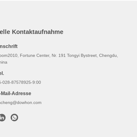
elle Kontaktaufnahme
nschrift
oom2010, Fortune Center, Nr. 191 Tongyi Bystreet, Chengdu,
hina
l.
6-028-87578925-9:00
-Mail-Adresse
hcheng@dowhon.com