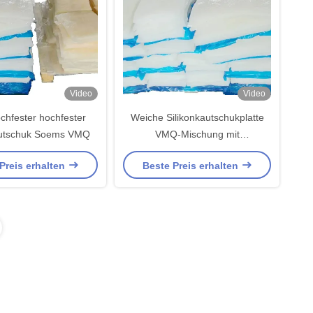
Video
Video
ochfester hochfester
Weiche Silikonkautschukplatte
autschuk Soems VMQ
VMQ-Mischung mit
Tieftemperaturbeständigkeit (-17)
Preis erhalten
Beste Preis erhalten
und Druckverformungsrest 12-20