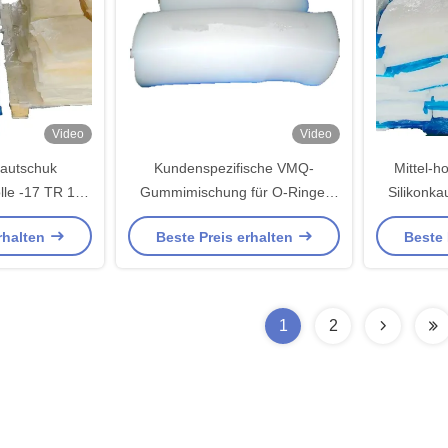
Video
Video
kautschuk
Kundenspezifische VMQ-
Mittel-h
le -17 TR 12-
Gummimischung für O-Ringe,
Silikonk
rmungsrest
Druckverformungsrest 12-20
rhalten
Beste Preis erhalten
Beste 
1
2