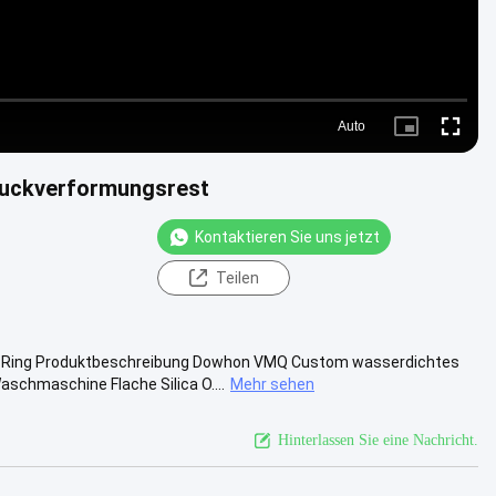
Auto
Picture-
Fullscre
in-
Picture
ruckverformungsrest
Kontaktieren Sie uns jetzt
Teilen
-Ring Produktbeschreibung Dowhon VMQ Custom wasserdichtes
hmaschine Flache Silica O....
Mehr sehen
Hinterlassen Sie eine Nachricht.