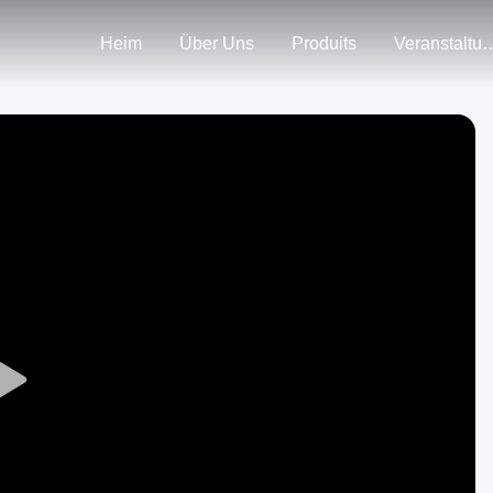
Heim
Über Uns
Produits
Veranstal
Play
Video