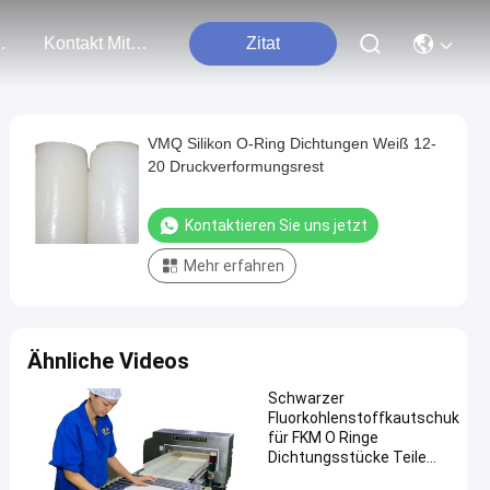
tungen
Kontakt Mit Uns
Zitat
VMQ Silikon O-Ring Dichtungen Weiß 12-
20 Druckverformungsrest
Kontaktieren Sie uns jetzt
Mehr erfahren
Ähnliche Videos
Schwarzer
Fluorkohlenstoffkautschuk
für FKM O Ringe
Dichtungsstücke Teile
Niedrigdruck-Set