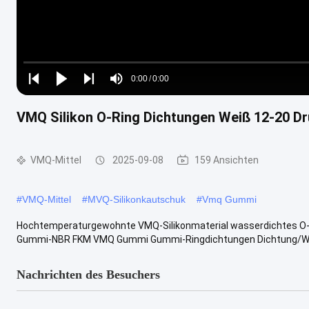
Loaded
:
0%
0:00
/
0:00
Play
Play
Play
Mute
Current
Duration
next
next
VMQ Silikon O-Ring Dichtungen Weiß 12-20 D
Time
VMQ-Mittel
2025-09-08
159 Ansichten
#
VMQ-Mittel
#
MVQ-Silikonkautschuk
#
Vmq Gummi
Hochtemperaturgewohnte VMQ-Silikonmaterial wasserdichtes O
Gummi-NBR FKM VMQ Gummi Gummi-Ringdichtungen Dichtung/Wasc
Nachrichten des Besuchers