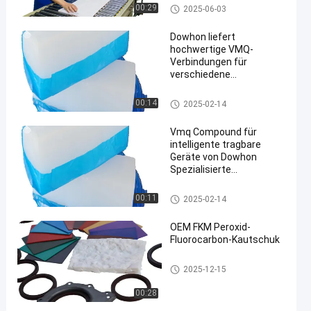
Fluoroelastomer Gummi
00:29
2025-06-03
Dowhon liefert
hochwertige VMQ-
Verbindungen für
verschiedene
en
Industriezweige
VMQ-Mittel
00:14
2025-02-14
Vmq Compound für
intelligente tragbare
Geräte von Dowhon
Spezialisierte
Produktionslinie
VMQ-Mittel
00:11
2025-02-14
OEM FKM Peroxid-
Fluorocarbon-Kautschuk
Niedrige Temperatur FKM
2025-12-15
00:28