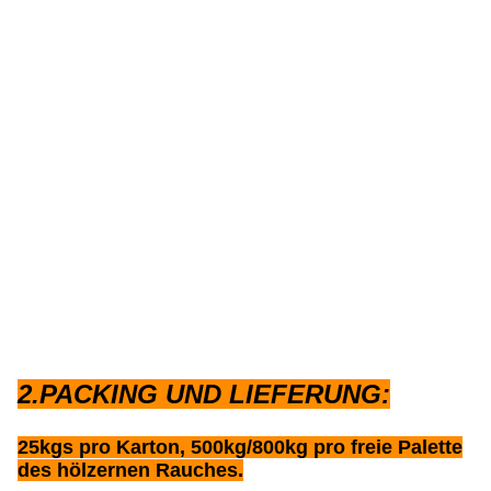
2.PACKING UND LIEFERUNG:
25kgs pro Karton, 500kg/800kg pro freie Palette
des hölzernen Rauches.