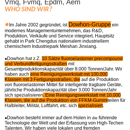
Vmq, Fvmq, Epdm, Aem
WHO SIND WIR?
●
Dowhon-Gruppe
Im Jahre 2002 gegründet, ist
ein
modernes Managementunternehmen, das R&D,
Produktion, Verkäufe und Service integriert, Hauptsitz
gehabt in Park Chengdus nationalem industriellem
chemischem Industriepark Meishan Jinxiang.
Dowhon hat z.Z.
10 Sätze fluoroelastomer precompound
●
und Verbundfertigungsstraßen
mit
Gesamtproduktionskapazität über 8.000 Tonnen/Jahr. Wir
haben auch
eine Reinigungswerkstatt mit 100.000
Klassen mit 3 Fertigungsstraßen, die
auf die Produktion
von fluoroelastomer Mittel für intelligente tragbare Geräte,
jährliche Produktionskapazität über 3.000 Tonnen/Jahr
sich spezialisieren
. Eine Reinigungswerkstatt mit 10.000
Klassen, die auf die Produktion von FFKM-Gummi
teilen für
Halbleiter, Militär, Luftfahrt, etc. sich
spezialisiert
.
Dowhon besteht immer auf dem Holen in
führende
●
die
Technologie der Welt und der Erfassung von High-Techen
Talenten. Wir haben viele lokalen und fremden