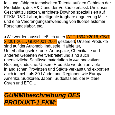
leistungsfähigen technischen Talente auf den Gebieten der
Produktion, des R&D und der Verkäufe erfasst. Um unser
Geschäft zu stützen, errichtete Dowhon spezialisiert auf
FFKM R&D-Labor, intelligente tragbare engneering Mitte
und eine Verdrängungsanwendung von fluoroelastomer
Forschungslabor, etc.
●Wir werden ausschließlich unter
IATF-16949:2016, GB/T
28001-2011, GB/24001-2004
gesteuert
.
Unsere Produkte
sind auf der Automobilindustrie, Halbleiter,
Unterhaltungselektronik, Aerospace, Chemikalie und
anderen Gebieten weitverbreitet und sind auch
unersetzliche Schlüsselmaterialien in
innovativen
der
Rüstungsindustrie. Unsere Produkte werden an viele
inländischen Provinzen und Städte verkauft und exportiert
auch in mehr als 30 Länder und Regionen wie Europa,
Amerika, Südkorea, Japan, Südostasien, der Mittlere
Osten und ETC….
GUMMIbeschreibung DES
PRODUKT-1.FKM: