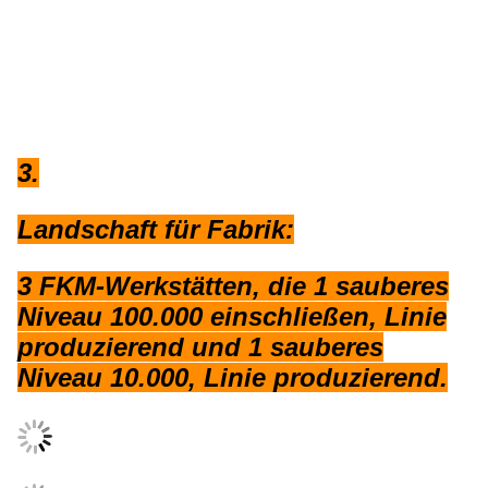
3.
Landschaft für Fabrik:
3 FKM-Werkstätten, die 1 sauberes
Niveau 100.000 einschließen, Linie
produzierend und 1 sauberes
Niveau 10.000, Linie produzierend.