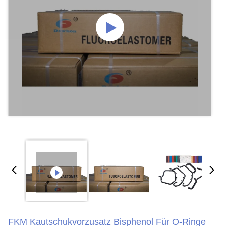
FKM Kautschukvorzusatz Bisphenol Für O-Ringe