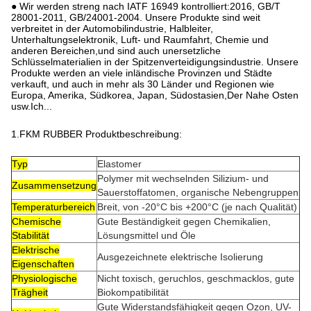
● Wir werden streng nach IATF 16949 kontrolliert:2016, GB/T
28001-2011, GB/24001-2004. Unsere Produkte sind weit
verbreitet in der Automobilindustrie, Halbleiter,
Unterhaltungselektronik, Luft- und Raumfahrt, Chemie und
anderen Bereichen,und sind auch unersetzliche
Schlüsselmaterialien in der Spitzenverteidigungsindustrie. Unsere
Produkte werden an viele inländische Provinzen und Städte
verkauft, und auch in mehr als 30 Länder und Regionen wie
Europa, Amerika, Südkorea, Japan, Südostasien,Der Nahe Osten
usw.Ich...
1.FKM RUBBER Produktbeschreibung:
Typ
Elastomer
Polymer mit wechselnden Silizium- und
Zusammensetzung
Sauerstoffatomen, organische Nebengruppen
Temperaturbereich
Breit, von -20°C bis +200°C (je nach Qualität)
Chemische
Gute Beständigkeit gegen Chemikalien,
Stabilität
Lösungsmittel und Öle
Elektrische
Ausgezeichnete elektrische Isolierung
Eigenschaften
Physiologische
Nicht toxisch, geruchlos, geschmacklos, gute
Trägheit
Biokompatibilität
Gute Widerstandsfähigkeit gegen Ozon, UV-