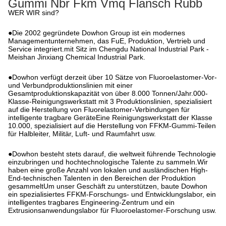
Gummi Nbr Fkm Vmq Flansch Rubb
WER WIR sind?
●Die 2002 gegründete Dowhon Group ist ein modernes
Managementunternehmen, das FuE, Produktion, Vertrieb und
Service integriert.mit Sitz im Chengdu National Industrial Park -
Meishan Jinxiang Chemical Industrial Park.
●Dowhon verfügt derzeit über 10 Sätze von Fluoroelastomer-Vor-
und Verbundproduktionslinien mit einer
Gesamtproduktionskapazität von über 8.000 Tonnen/Jahr.000-
Klasse-Reinigungswerkstatt mit 3 Produktionslinien, spezialisiert
auf die Herstellung von Fluorelastomer-Verbindungen für
intelligente tragbare GeräteEine Reinigungswerkstatt der Klasse
10.000, spezialisiert auf die Herstellung von FFKM-Gummi-Teilen
für Halbleiter, Militär, Luft- und Raumfahrt usw.
●Dowhon besteht stets darauf, die weltweit führende Technologie
einzubringen und hochtechnologische Talente zu sammeln.Wir
haben eine große Anzahl von lokalen und ausländischen High-
End-technischen Talenten in den Bereichen der Produktion
gesammeltUm unser Geschäft zu unterstützen, baute Dowhon
ein spezialisiertes FFKM-Forschungs- und Entwicklungslabor, ein
intelligentes tragbares Engineering-Zentrum und ein
Extrusionsanwendungslabor für Fluoroelastomer-Forschung usw.