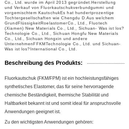
Co., Ltd. wurde im April 2013 gegründet.Herstellung
und Verkauf von Fluorkautschukverbundgummi und
vorgemischtem KautschukEs hat hundertprozentige
Tochtergesellschaften wie Chengdu D.
Aus welchem
Grund
Flüssigkeit
Roelastomer
Co., Ltd., Fluo
t
ech
(Xiamen) New Materials Co., Ltd., Sichuan
- Was ist los?
Technologie Co., Ltd., Sichuan Hongfu New Materials
Co., Ltd., Sichuan Hongxin und andere
Unternehmen
FFKM
Technologie Co., Ltd. und Sichuan
-
Was ist los?
International Co., Ltd.
Beschreibung des Produkts:
Fluorkautschuk (FKM/FPM) ist ein hochleistungsfähiges
synthetisches Elastomer, das für seine hervorragende
chemische Beständigkeit, thermische Stabilität und
Haltbarkeit bekannt ist und somit ideal für anspruchsvolle
Anwendungen geeignet ist.
Zu den wichtigsten Anwendungen gehören: