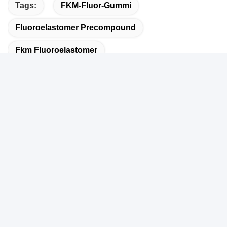
Tags:
FKM-Fluor-Gummi
Fluoroelastomer Precompound
Fkm Fluoroelastomer
Schnelle Kontaktaufnahme
Anschrift
Room2010, Fortune Center, Nr. 191 Tongyi Bystreet,
Chengdu, China
Tel.
86-028-87578925-9:00
E-Mail-Adresse