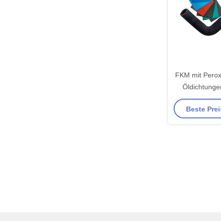
FKM mit Perox
Öldichtunge
Tempe
Beste Prei