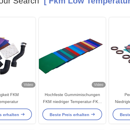
our Search
[ Fkm Low Temperatur
Video
Video
igkeit FKM
Hochfeste Gummimischungen
Pe
emperatur
FKM niedriger Temperatur-FKM
Niedrig
wasserdicht
Fluo
s erhalten
Beste Preis erhalten
Beste
Geruch