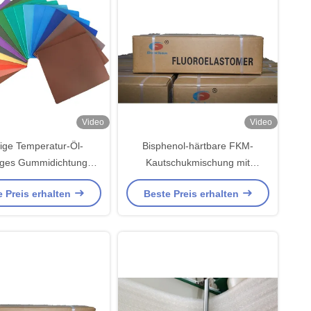
Video
Video
ige Temperatur-Öl-
Bisphenol-härtbare FKM-
iges Gummidichtungen
Kautschukmischung mit
s Fluoroelastomer-
Tieftemperaturbeständigkeit und
 Preis erhalten
Beste Preis erhalten
olymer-Mittel-FKM
geruchsarmen Eigenschaften
für Automobildichtungen