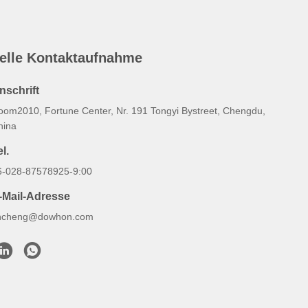
elle Kontaktaufnahme
nschrift
oom2010, Fortune Center, Nr. 191 Tongyi Bystreet, Chengdu,
hina
l.
6-028-87578925-9:00
-Mail-Adresse
hcheng@dowhon.com