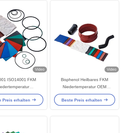
Video
Video
001 ISO14001 FKM
Bisphenol Heilbares FKM
iedertemperatur
Niedertemperatur OEM
eratur für Ölschläuche
Turbolader Ölbeständige
 Preis erhalten
Beste Preis erhalten
O-Ringe
Gaskets Geruchloses
Fluorelastomerkautschuk