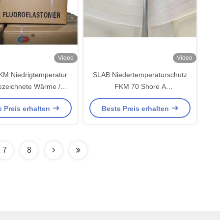
Video
Video
M Niedrigtemperatur
SLAB Niedertemperaturschutz
zeichnete Wärme /
FKM 70 Shore A
he Beständigkeit Gute
Kompressionssatz 17%
 Preis erhalten
Beste Preis erhalten
Abriebfestigkeit
7
8