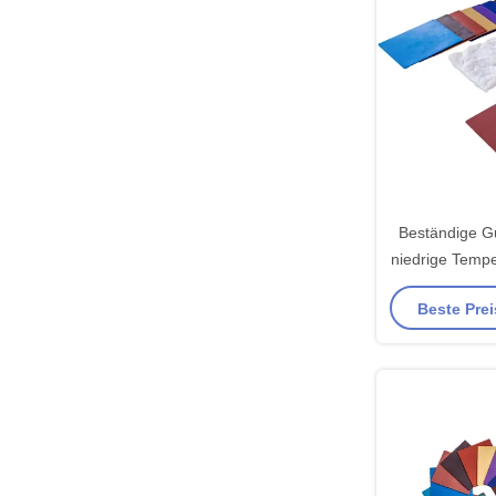
Beständige 
niedrige Temp
Fluororubbe
Beste Prei
Wa