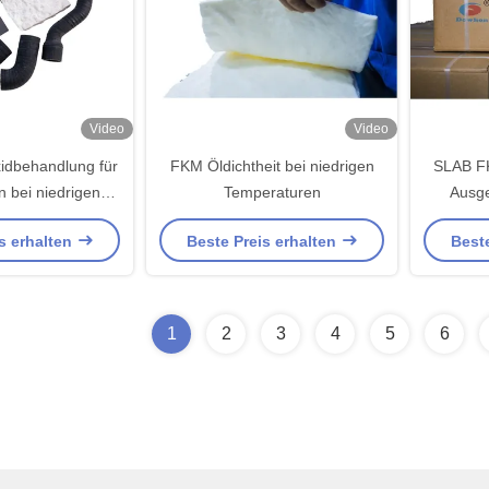
Video
Video
idbehandlung für
FKM Öldichtheit bei niedrigen
SLAB FK
n bei niedrigen
Temperaturen
Ausge
raturen
chemisc
s erhalten
Beste Preis erhalten
Beste
1
2
3
4
5
6