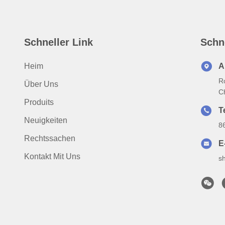
Schneller Link
Schn
Heim
A
R
Über Uns
C
Produits
Te
Neuigkeiten
8
Rechtssachen
E
Kontakt Mit Uns
s