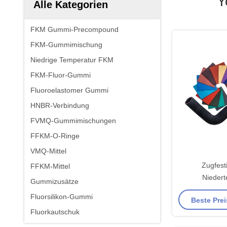
Y
Alle Kategorien
FKM Gummi-Precompound
FKM-Gummimischung
Niedrige Temperatur FKM
FKM-Fluor-Gummi
Fluoroelastomer Gummi
HNBR-Verbindung
FVMQ-Gummimischungen
FFKM-O-Ringe
VMQ-Mittel
Zugfest
FFKM-Mittel
Niedert
Gummizusätze
Fluorsilikon-Gummi
Beste Prei
Fluorkautschuk