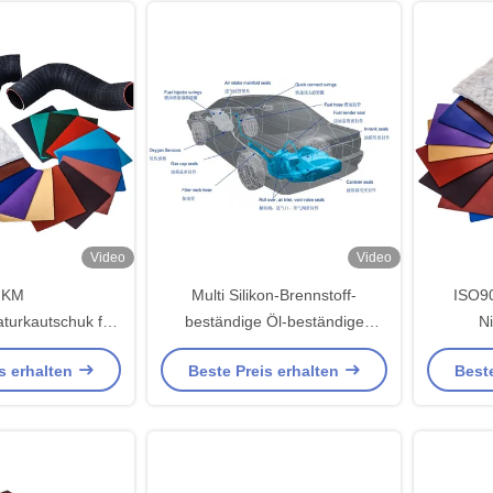
Video
Video
FKM
Multi Silikon-Brennstoff-
ISO9
turkautschuk für
beständige Öl-beständige
N
Gaskets O-Ringe
Dichtung der Farbefkm
Hochtemp
s erhalten
Beste Preis erhalten
Beste
niedrigen Temperatur-FKM
materielles ODM