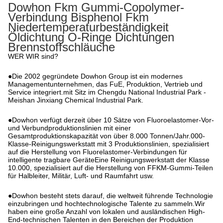
Dowhon Fkm Gummi-Copolymer-
Verbindung Bisphenol Fkm
Niedertemperaturbeständigkeit
Öldichtung O-Ringe Dichtungen
Brennstoffschläuche
WER WIR sind?
●Die 2002 gegründete Dowhon Group ist ein modernes
Managementunternehmen, das FuE, Produktion, Vertrieb und
Service integriert.mit Sitz im Chengdu National Industrial Park -
Meishan Jinxiang Chemical Industrial Park.
●Dowhon verfügt derzeit über 10 Sätze von Fluoroelastomer-Vor-
und Verbundproduktionslinien mit einer
Gesamtproduktionskapazität von über 8.000 Tonnen/Jahr.000-
Klasse-Reinigungswerkstatt mit 3 Produktionslinien, spezialisiert
auf die Herstellung von Fluorelastomer-Verbindungen für
intelligente tragbare GeräteEine Reinigungswerkstatt der Klasse
10.000, spezialisiert auf die Herstellung von FFKM-Gummi-Teilen
für Halbleiter, Militär, Luft- und Raumfahrt usw.
●Dowhon besteht stets darauf, die weltweit führende Technologie
einzubringen und hochtechnologische Talente zu sammeln.Wir
haben eine große Anzahl von lokalen und ausländischen High-
End-technischen Talenten in den Bereichen der Produktion