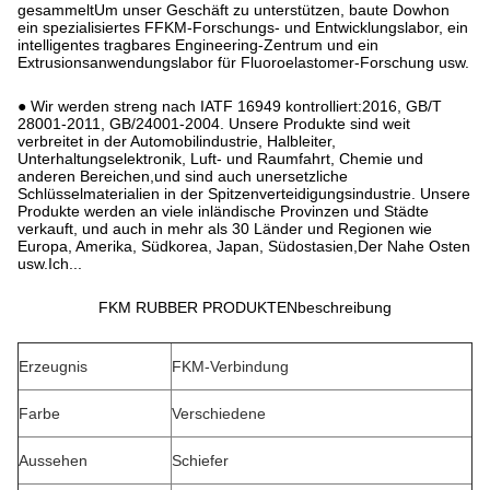
gesammeltUm unser Geschäft zu unterstützen, baute Dowhon
ein spezialisiertes FFKM-Forschungs- und Entwicklungslabor, ein
intelligentes tragbares Engineering-Zentrum und ein
Extrusionsanwendungslabor für Fluoroelastomer-Forschung usw.
● Wir werden streng nach IATF 16949 kontrolliert:2016, GB/T
28001-2011, GB/24001-2004. Unsere Produkte sind weit
verbreitet in der Automobilindustrie, Halbleiter,
Unterhaltungselektronik, Luft- und Raumfahrt, Chemie und
anderen Bereichen,und sind auch unersetzliche
Schlüsselmaterialien in der Spitzenverteidigungsindustrie. Unsere
Produkte werden an viele inländische Provinzen und Städte
verkauft, und auch in mehr als 30 Länder und Regionen wie
Europa, Amerika, Südkorea, Japan, Südostasien,Der Nahe Osten
usw.Ich...
FKM RUBBER PRODUKTENbeschreibung
Erzeugnis
FKM-Verbindung
Farbe
Verschiedene
Aussehen
Schiefer